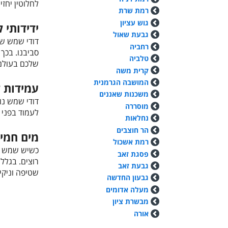
לחלוטין יחזי
רמת שרת
גוש עציון
ידידותי 
גבעת שאול
דודי שמש שמ
רחביה
סביבנו. בכך
טלביה
שלכם בעולם-
קרית משה
המושבה הגרמנית
עמידות ל
משכנות שאננים
דודי שמש נו
מוסררה
לעמוד בפני 
נחלאות
הר חוצבים
מים חמים
רמת אשכול
כשיש שמש ב
פסגת זאב
רוצים. בגלל
גבעת זאב
שטיפה וניקי
גבעון החדשה
מעלה אדומים
מבשרת ציון
אורה