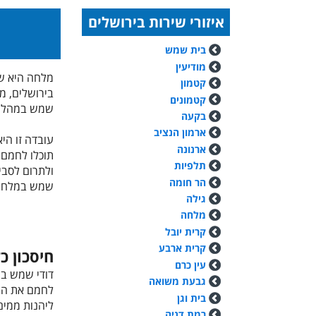
איזורי שירות בירושלים
בית שמש
מודיעין
מלחה היא שכ
קטמון
בירושלים, מ
קטמונים
שמש במהלך
בקעה
ארמון הנציב
עובדה זו הי
ארנונה
תוכלו לחמם 
תלפיות
ולתרום לסבי
הר חומה
שמש במלחה
גילה
מלחה
קרית יובל
קרית ארבע
חיסכון כ
עין כרם
דודי שמש במ
גבעת משואה
לחמם את המ
בית וגן
ליהנות ממים
רמת דניה